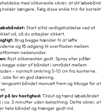
holdelse med silikoneolie sikrer, at dit løbebånd
 holder længere. Følg disse enkle trin for korrekt
 løbebåndet:
Start altid vedligeholdelse ved at
ikket ud, så du arbejder sikkert.
igtigt:
Brug begge hænder til at løfte
siderne og få adgang til overfladen mellem
latformen nedenunder.
ien:
Ryst silikoneolien godt. Spray eller påfør
gs begge sider af båndet i området mellem
laden – normalt omkring 5-10 cm fra kanterne.
r. side for en god dækning.
t langsomt båndet manuelt frem og tilbage for at
nt.
t på lav hastighed:
Tilslut og tænd løbebåndet
 i ca. 5 minutter uden belastning. Dette sikrer, at
er hele båndet og trænger godt ind.