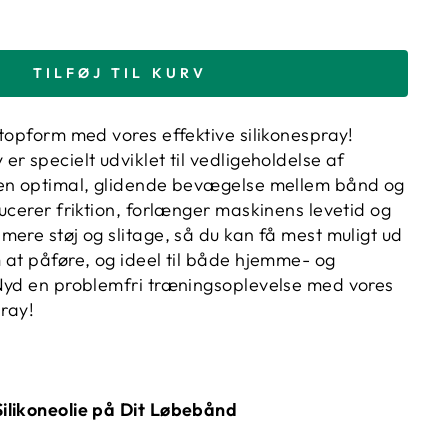
TILFØJ TIL KURV
 topform med vores effektive silikonespray!
r specielt udviklet til vedligeholdelse af
 en optimal, glidende bevægelse mellem bånd og
ucerer friktion, forlænger maskinens levetid og
ere støj og slitage, så du kan få mest muligt ud
 at påføre, og ideel til både hjemme- og
Nyd en problemfri træningsoplevelse med vores
pray!
ilikoneolie på Dit Løbebånd