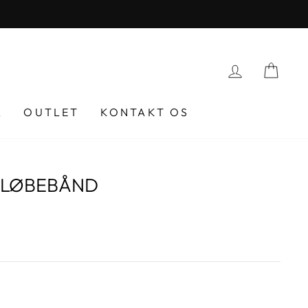
LOG IND
KU
R
OUTLET
KONTAKT OS
L LØBEBÅND