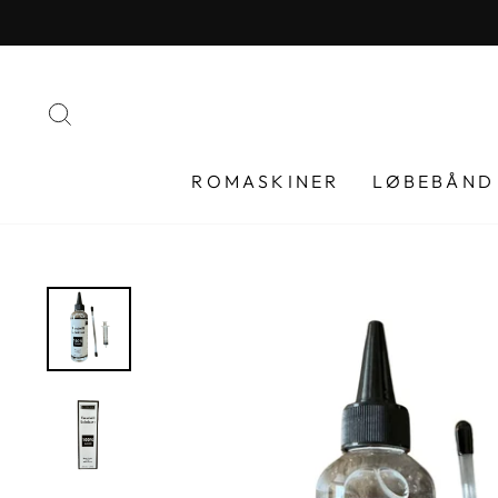
Spring
til
indhold
SØG
ROMASKINER
LØBEBÅND