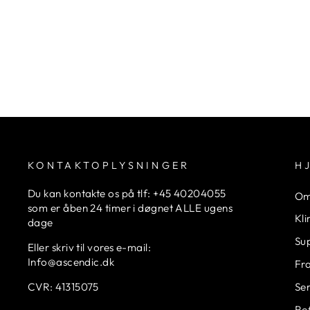
KONTAKTOPLYSNINGER
H
Du kan kontakte os på tlf: +45 40204055
Om
som er åben 24 timer i døgnet ALLE ugens
Kl
dage
Su
Eller skriv til vores e-mail:
Info@ascendic.dk
Fr
CVR: 41315075
Ser
Ref