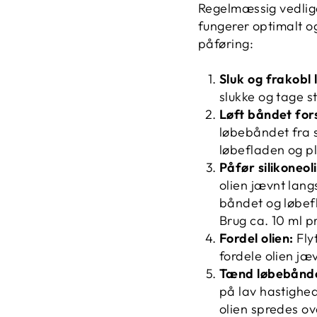
Regelmæssig vedlige
fungerer optimalt og
påføring:
Sluk og frakobl
slukke og tage st
Løft båndet fors
løbebåndet fra 
løbefladen og p
Påfør silikoneol
olien jævnt lan
båndet og løbef
Brug ca. 10 ml p
Fordel olien:
Fly
fordele olien jæv
Tænd løbebånde
på lav hastighed
olien spredes ov