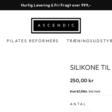
Hurtig Levering & Fri Fragt over 999,-
Pause
diasshow
PILATES REFORMERS
TRÆNINGSUDSTY
SILIKONE TI
Normal
250,00 kr
pris
ANTAL