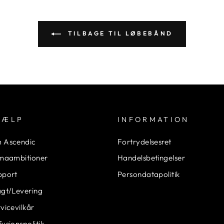
TILBAGE TIL LØBEBÅND
JÆLP
INFORMATION
 Ascendic
Fortrydelsesret
imaambitioner
Handelsbetingelser
pport
Persondatapolitik
agt/Levering
vicevilkår
usionspolitik